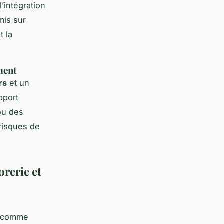
’intégration
mis sur
t la
ment
rs
et un
pport
 ou des
 risques de
orerie et
és comme