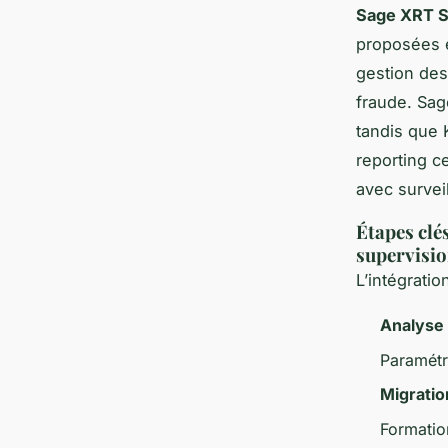
Sage XRT S
proposées e
gestion des
fraude. Sag
tandis que 
reporting c
avec surveil
Étapes clé
supervisi
L’intégratio
Analyse
Paramétr
Migrati
Formatio