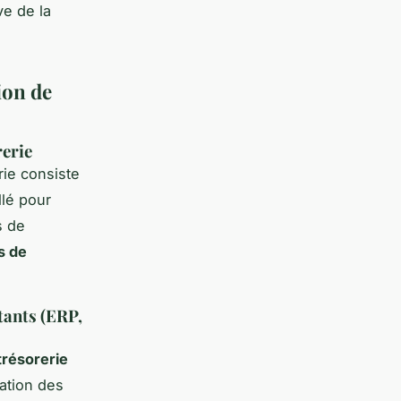
ve de la
ion de
rerie
rie consiste
llé pour
s de
s de
tants (ERP,
trésorerie
sation des