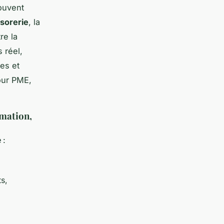
ouvent
ésorerie
, la
re la
 réel,
es et
pour PME,
rmation,
 :
s,