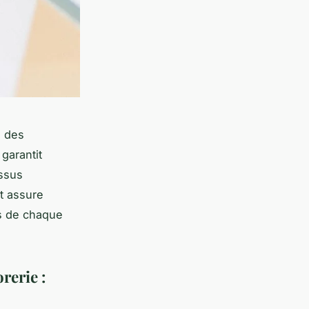
e des
 garantit
essus
t assure
es de chaque
rerie :