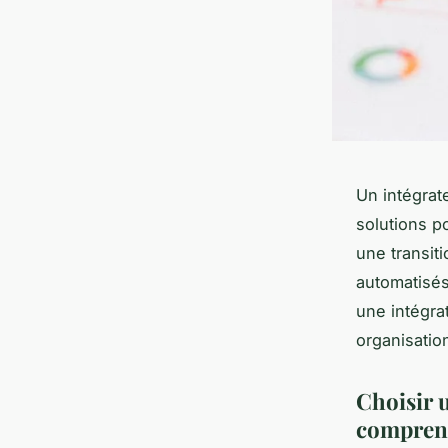
Un intégrat
solutions po
une transiti
automatisés
une intégra
organisatio
Choisir u
comprend