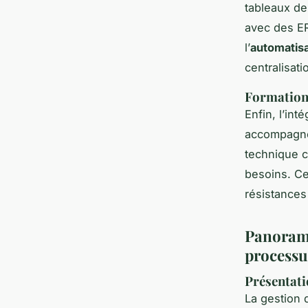
tableaux de
avec des ER
l’
automatisa
centralisat
Formation
Enfin, l’in
accompagnem
technique c
besoins. Cel
résistances
Panorama 
processu
Présentati
La gestion 