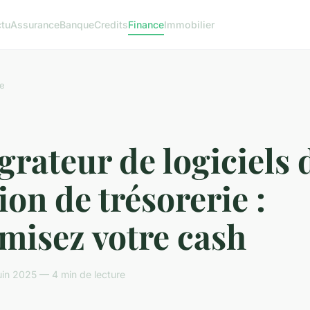
tu
Assurance
Banque
Credits
Finance
Immobilier
e
grateur de logiciels 
ion de trésorerie :
misez votre cash
in 2025 — 4 min de lecture