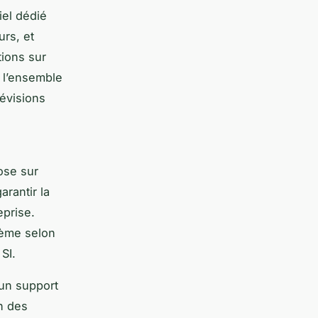
iel dédié
urs, et
tions sur
er l’ensemble
révisions
ose sur
arantir la
eprise.
tème selon
SI.
 un support
on des