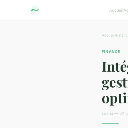
Accueil
Ac
Accueil
›
Financ
FINANCE
Inté
gest
opti
Léana — 24 ju