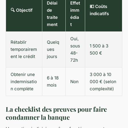
Délai
Effet
💶 Coûts
🔍 Objectif
de
imm
indicatifs
traite
édia
ment
t
Oui,
Rétablir
Quelq
sous
1 500 à 3
temporairem
ues
48-
500 €
ent le crédit
jours
72h
Obtenir une
3 000 à 10
6 à 18
indemnisatio
Non
000 € (selon
mois
n complète
complexité)
La checklist des preuves pour faire
condamner la banque